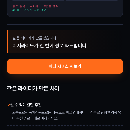
검색 → 다시 검색
경로 위에서 탭
경로 검색 → 나가서 → 고급유 검색
⛽ 탭 → 경유지 자동 추가
SK 고급유
◎
서울 → 양평
+0.4km
+ 경유지
⛽
1화면
같은 라이더가 만들었습니다.
↓ 나가서
⛽
이지라이드가 한 번에 경로 짜드립니다.
🔍
고급유 주유소
⛽
2.1km
⛽
4.7km
⛽
6.3km
베타 서비스 써보기
2화면
같은 라이더가 만든 차이
✓
갈 수 있는 길만 추천
고속도로·자동차전용도로는 자동으로 빼고 안내합니다. 실수로 진입할 걱정 없
이 추천 경로 그대로 따라가세요.