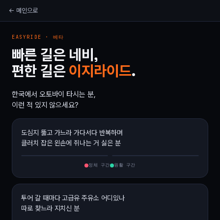
← 메인으로
EASYRIDE · 베타
빠른 길은 네비,
편한 길은
이지라이드
.
한국에서 오토바이 타시는 분,
이런 적 있지 않으세요?
도심지 뚫고 가느라 가다서다 반복하며
클러치 잡은 왼손에 쥐나는 거 싫은 분
가다서다 · 신호 7개
원활 92%
일반 네비
이지라이드
정체 구간
원활 구간
투어 갈 때마다 고급유 주유소 어디있나
따로 찾느라 지치신 분